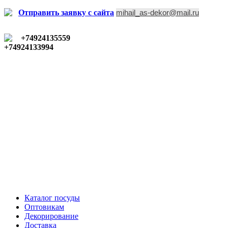
Отправить заявку c сайта
mihail_as-dekor@mail.ru
+74924135559
+74924133994
Каталог посуды
Оптовикам
Декорирование
Доставка