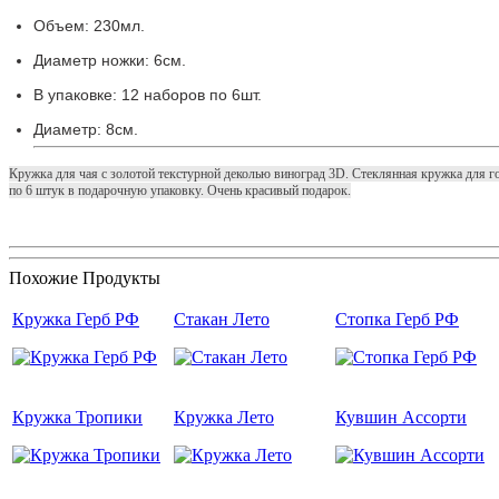
Объем:
230мл.
Диаметр ножки:
6
см.
В упаковке:
12 наборов по
6
шт.
Диаметр:
8см.
Кружка для чая с золотой текстурной деколью виноград 3D. Стеклянная кружка для г
по 6 штук в подарочную упаковку. Очень красивый подарок.
Похожие Продукты
Кружка Герб РФ
Стакан Лето
Стопка Герб РФ
Кружка Тропики
Кружка Лето
Кувшин Ассорти