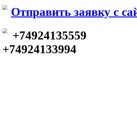
Отправить заявку c са
+74924135559
+74924133994