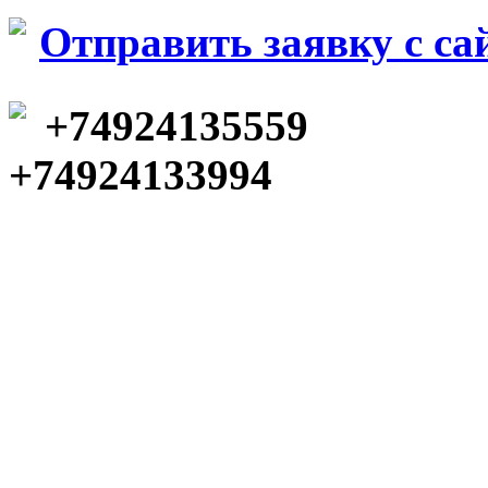
Отправить заявку c са
+74924135559
+74924133994