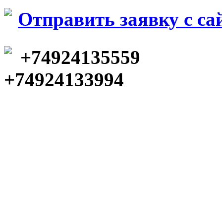
Отправить заявку c са
+74924135559
+74924133994