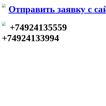
Отправить заявку c са
+74924135559
+74924133994